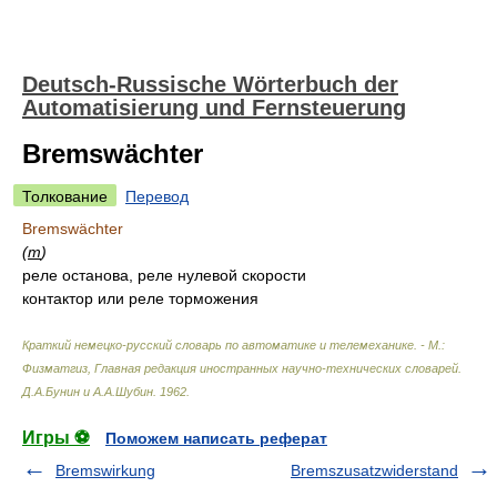
Deutsch-Russische Wörterbuch der
Automatisierung und Fernsteuerung
Bremswächter
Толкование
Перевод
Bremswächter
(
m
)
реле останова, реле нулевой скорости
контактор или реле торможения
Краткий немецко-русский словарь по автоматике и телемеханике. - М.:
Физматгиз, Главная редакция иностранных научно-технических словарей
.
Д.А.Бунин и А.А.Шубин
.
1962
.
Игры ⚽
Поможем написать реферат
Bremswirkung
Bremszusatzwiderstand